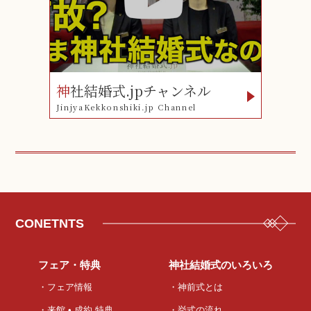
神
社結婚式.jpチャンネル
JinjyaKekkonshiki.jp Channel
CONETNTS
フェア・特典
神社結婚式のいろいろ
・フェア情報
・神前式とは
・来館 • 成約 特典
・挙式の流れ