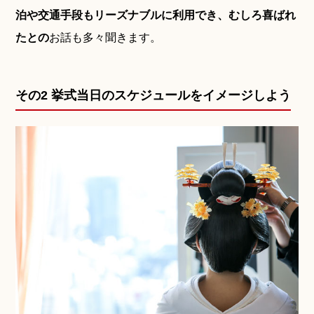
泊や交通手段もリーズナブルに利用でき、むしろ喜ばれ
たとの
お話も多々聞きます。
神社.jpチャンネル
その2 挙式当日のスケジュールをイメージしよう