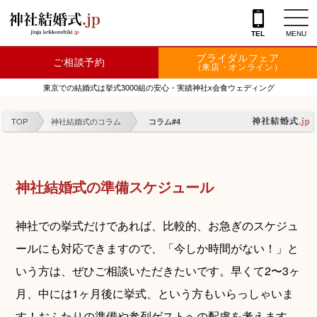
TEL
MENU
ブライダルフェア
ご相談予約
神社を探す
（来店・オンライン）
東京での結婚式は挙式3000組の安心・実績神社x会食ウェディング
会場を探す
z
TOP
神社結婚式のコラム
コラム#4
衣裳
結婚式レポート
神社結婚式の準備スケジュール
フェア情報
特典
神社での挙式だけであれば、比較的、お急ぎのスケジュ
ールにも対応できますので、「今しか時間がない！」と
フォトプラン
いう方は、ぜひご相談いただきたいです。早くて2〜3ヶ
TOKIWAKEプラン
月、中には1ヶ月後に挙式、という方もいらっしゃいま
相談カウンター
す！おふたりの準備や参列ゲストへの配慮を考えます