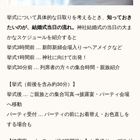
挙式について具体的な日取りを考えるとき、
知っておき
たいのが、結婚式当日の流れ。
神社結婚式の当日の大ま
かなスケジュールを紹介すると
挙式3時間前 … 新郎新婦会場入り→ヘアメイクなど
ご相談予約
挙式1時間前 … 神社に向けて出発！
挙式30分前 … 列席者の方々の集合時間・親族紹介
【挙式（前後を含み約30分）】
挙式後 … ご親族との集合写真→披露宴・パーティ会場
へ移動
パーティ受付 … パーティの前にお着替え・お色直しを
する場合も