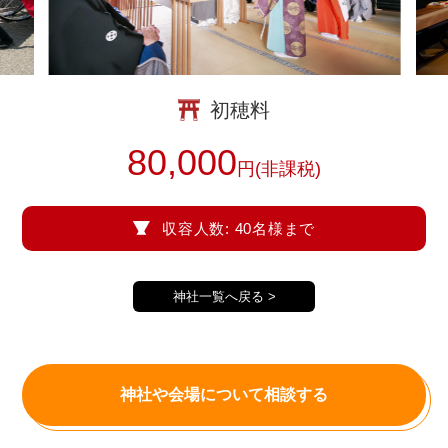
挙式の流れ
初穂料
80,000
円(非課税)
収容人数: 40名様まで
神社一覧へ戻る >
神社や会場について相談する