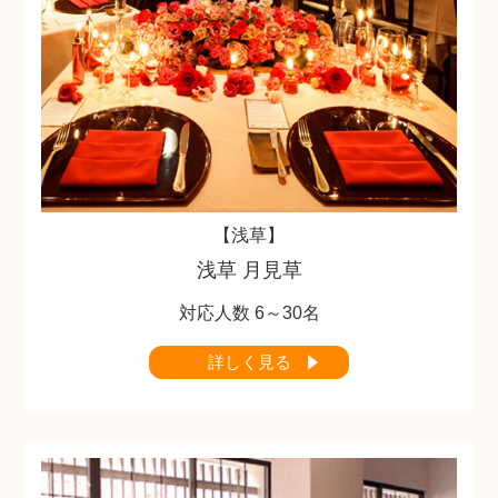
Q&A
【浅草】
浅草 月見草
対応人数 6～30名
詳しく見る