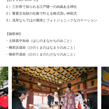
１）三社祭で知られる江戸随一の由緒ある神社
２）重要文化財の社殿で叶える格式高い神前式
３）浅草ならではの風情とフォトジェニックなロケーション
【御祭神】
・土師真中知命（はじのまなかちのみこと）
・檜前浜成命（ひのくまのはなまりのみこと）
・檜前竹成命（ひのくまのたけなりのみこと）