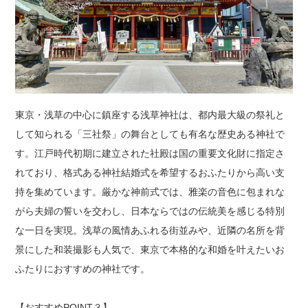
神社結婚式のいろいろ
東京・浅草の中心に鎮座する浅草神社は、都内最大級の祭礼と
して知られる「三社祭」の舞台としても有名な歴史ある神社で
す。江戸時代初期に建立された社殿は国の重要文化財に指定さ
れており、格式ある神社結婚式を希望するおふたりから高い支
持を集めています。厳かな神前式では、雅楽の音色に包まれな
がら夫婦の誓いを交わし、日本ならではの伝統美を感じる特別
な一日を実現。浅草の風情あふれる街並みや、近隣の名所を背
神前式とは
景にした和装撮影も人気で、東京で本格的な和婚を叶えたいお
ふたりにおすすめの神社です。
【おすすめPOINT３】