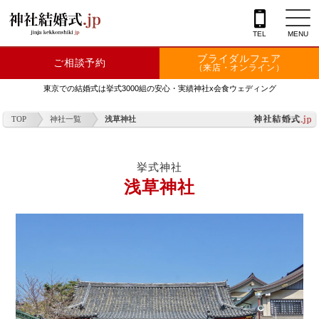
TEL
MENU
ブライダルフェア
ご相談予約
神社を探す
（来店・オンライン）
東京での結婚式は挙式3000組の安心・実績神社x会食ウェディング
会場を探す
TOP
神社一覧
浅草神社
衣裳
結婚式レポート
挙式神社
浅草神社
フェア情報
特典
フォトプラン
TOKIWAKEプラン
相談カウンター