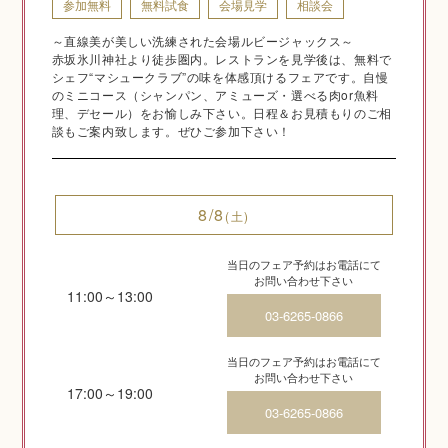
参加無料
無料試食
会場見学
相談会
～直線美が美しい洗練された会場ルビージャックス～
ご相談予約
赤坂氷川神社より徒歩圏内。レストランを見学後は、無料で
シェフ“マシュークラブ”の味を体感頂けるフェアです。自慢
のミニコース（シャンパン、アミューズ・選べる肉or魚料
理、デセール）をお愉しみ下さい。日程＆お見積もりのご相
談もご案内致します。ぜひご参加下さい！
8/8
(土)
Q&A
当日のフェア予約はお電話にて
お問い合わせ下さい
11:00～13:00
03-6265-0866
当日のフェア予約はお電話にて
お問い合わせ下さい
17:00～19:00
03-6265-0866