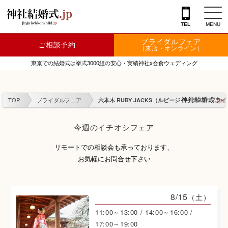
{literal}
TEL
MENU
ブライダルフェア
ご相談予約
神社を探す
（来店・オンライン）
東京での結婚式は挙式3000組の安心・実績神社x会食ウェディング
会場を探す
衣裳
TOP
ブライダルフェア
六本木 RUBY JACKS（ルビージャックス） ブラ
結婚式レポート
今週のイチオシフェア
フェア情報
リモートでの相談会も承っております、
特典
お気軽にお問合せ下さい
フォトプラン
8/15
（土）
TOKIWAKEプラン
11:00～13:00 / 14:00～16:00 /
17:00～19:00
相談カウンター