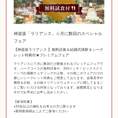
神社結婚式のいろいろ
神楽坂「ラリアンス」☆月に数回のスペシャル
フェア
神前式とは
【神楽坂ラリアンス 】無料試食＆結婚式体験＆シーク
レット特典付★プレミアムフェア
ラリアンスにて月に数回だけ開催されるプレミアムフェアで
す。ハーフコースの無料試食や、200インチ！ビックスクリ
ーンでの感動ウェディングの上映、その他このフェアだけの
嬉しいシークレット特典もご用意しております。会場見学や
費用＆日程、その他ラリアンスウェディングに関してまるご
とご覧いただける内容となっております。組数限定となりま
すのでお早めにお申し込みください。
【参加対象】
※30名以上の婚礼をお考えの方に限ります
挙式の流れ
※新郎新婦様お二人でご参加ください