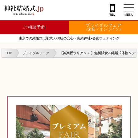
TEL
MENU
ブライダルフェア
ご相談予約
神社を探す
（来店・オンライン）
東京での結婚式は挙式3000組の安心・実績神社x会食ウェディング
会場を探す
TOP
ブライダルフェア
【神楽坂ラリアンス 】無料試食＆結婚式体験＆シーク
衣裳
結婚式レポート
フェア情報
特典
フォトプラン
TOKIWAKEプラン
相談カウンター