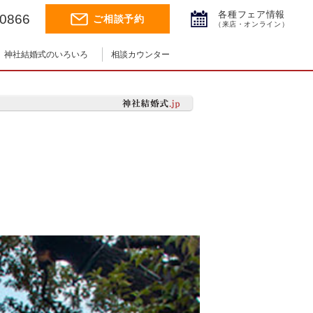
各種フェア情報
-0866
ご相談予約
（来店・オンライン）
神社結婚式のいろいろ
相談カウンター
神社結婚式.jpチャンネル
神前式とは
神社コラム
挙式の流れ