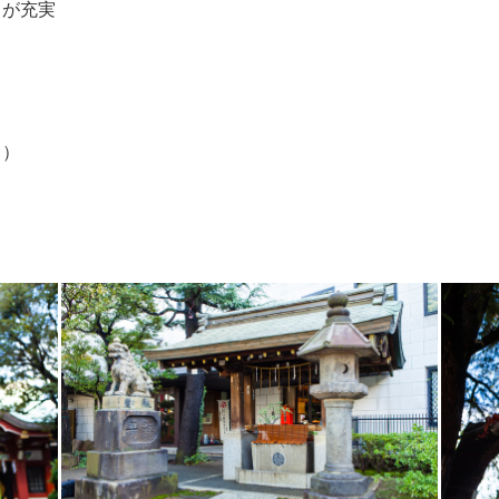
トが充実
と）