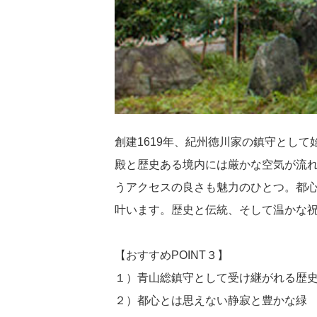
創建1619年、紀州徳川家の鎮守とし
殿と歴史ある境内には厳かな空気が流
うアクセスの良さも魅力のひとつ。都
叶います。歴史と伝統、そして温かな
【おすすめPOINT３】
１）青山総鎮守として受け継がれる歴
２）都心とは思えない静寂と豊かな緑