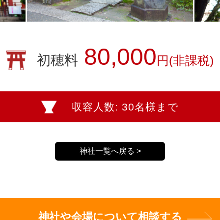
80,000
初穂料
円(非課税)
収容人数: 30名様まで
神社一覧へ戻る >
神社や会場について相談する