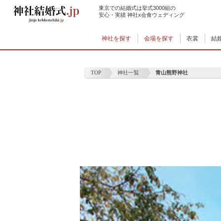
東京での結婚式は挙式3000組の
安心・実績 神社x会食ウェディング
神社を探す
会場を探す
衣裳
結
TOP
神社一覧
青山熊野神社