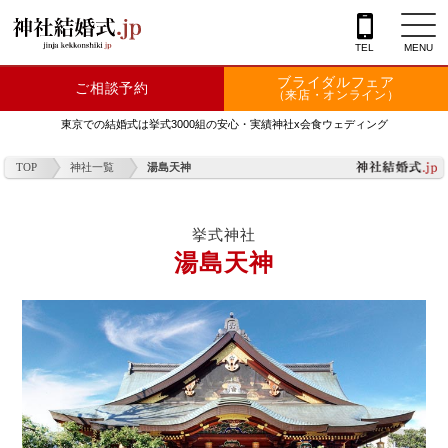
TEL
MENU
ブライダルフェア
ご相談予約
神社を探す
（来店・オンライン）
東京での結婚式は挙式3000組の安心・実績神社x会食ウェディング
会場を探す
TOP
神社一覧
湯島天神
衣裳
結婚式レポート
挙式神社
湯島天神
フェア情報
特典
フォトプラン
TOKIWAKEプラン
相談カウンター