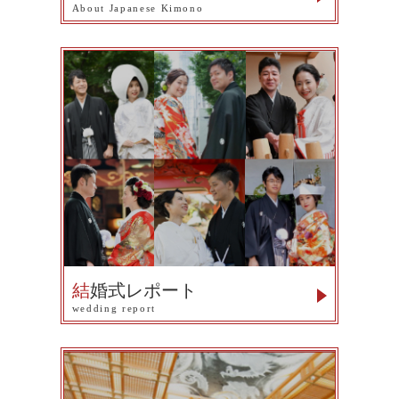
About Japanese Kimono
結
婚式レポート
wedding report