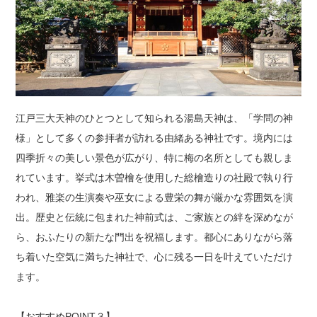
神社結婚式のいろいろ
江戸三大天神のひとつとして知られる湯島天神は、「学問の神
様」として多くの参拝者が訪れる由緒ある神社です。境内には
四季折々の美しい景色が広がり、特に梅の名所としても親しま
れています。挙式は木曽檜を使用した総檜造りの社殿で執り行
われ、雅楽の生演奏や巫女による豊栄の舞が厳かな雰囲気を演
出。歴史と伝統に包まれた神前式は、ご家族との絆を深めなが
ら、おふたりの新たな門出を祝福します。都心にありながら落
ち着いた空気に満ちた神社で、心に残る一日を叶えていただけ
ます。
神前式とは
【おすすめPOINT３】