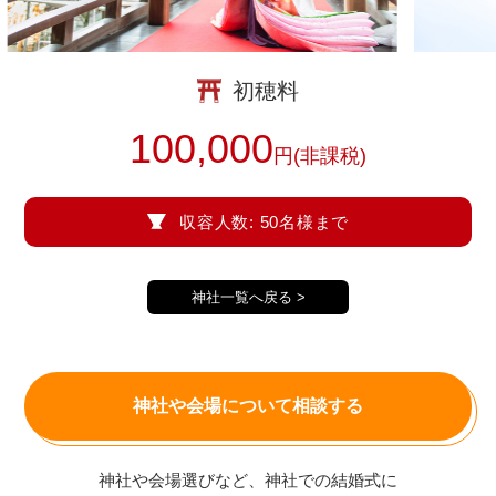
初穂料
100,000
円(非課税)
挙式の流れ
収容人数: 50名様まで
神社一覧へ戻る >
神社や会場について相談する
神社や会場選びなど、神社での結婚式に