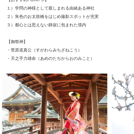
１）学問の神様として親しまれる由緒ある神社
２）朱色のお太鼓橋をはじめ撮影スポットが充実
３）都心とは思えない静寂に包まれた境内
【御祭神】
・菅原道真公（すがわらみちざねこう）
・天之手力雄命（あめのたぢからおのみこと）