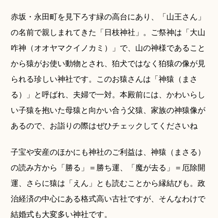
赤坂・永田町を見下ろす緑の高台にあり、「山王さん」
の名前で親しまれてきた「日枝神社」。ご祭神は「大山
咋神（オオヤマクイノカミ）」で、山の神様であること
から猿がお使い動物とされ、狛犬ではなく狛猿の像が見
られる珍しい神社です。このお猿さんは「神猿（まさ
る）」と呼ばれ、夫婦で一対。本殿前には、かわいらし
い子猿を抱いた母猿と向かい合う父猿、家族の神猿像が
あるので、お詣りの際はぜひチェックしてくださいね
子宝や安産のほかにも神社のご利益は、神猿（まさる）
の読み方から「勝る」＝勝ち運、「魔が去る」＝厄除開
運、さらに猿は「えん」とも読むことから縁結びも。政
治経済の中心にある格式高い古社ですが、そんなわけで
結婚式も大変多い神社です。