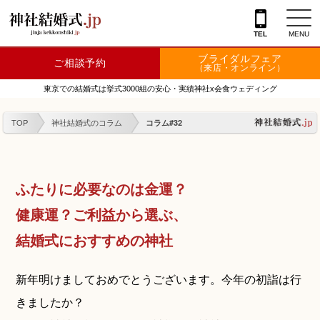
TEL
MENU
ブライダルフェア
ご相談予約
神社を探す
（来店・オンライン）
東京での結婚式は挙式3000組の安心・実績神社x会食ウェディング
会場を探す
TOP
神社結婚式のコラム
コラム#32
衣裳
結婚式レポート
ふたりに必要なのは金運？
フェア情報
健康運？
ご利益から選ぶ、
特典
結婚式におすすめの神社
フォトプラン
新年明けましておめでとうございます。今年の初詣は行
TOKIWAKEプラン
きましたか？
相談カウンター