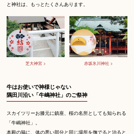
と神社は、もっとたくさんあります。
神社コラム
芝大神宮 >
赤坂氷川神社 >
牛はお使いで神様じゃない
隅田川沿い「牛嶋神社」のご祭神
スカイツリーお膝元に鎮座、桜の名所としても知られる
「牛嶋神社」。
本殿の脇に、体の悪い部分と同じ場所を撫でると治ると