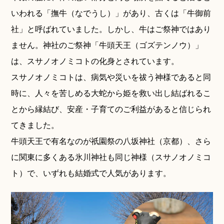
いわれる「撫牛（なでうし）」があり、古くは「牛御前
社」と呼ばれていました。しかし、牛はご祭神ではあり
ません。神社のご祭神「牛頭天王（ゴズテンノウ）」
は、スサノオノミコトの化身とされています。
スサノオノミコトは、病気や災いを祓う神様であると同
時に、人々を苦しめる大蛇から姫を救い出し結ばれるこ
神社.jpチャンネル
とから縁結び、安産・子育てのご利益があると信じられ
てきました。
牛頭天王で有名なのが祇園祭の八坂神社（京都）、さら
に関東に多くある氷川神社も同じ神様（スサノオノミコ
ト）で、いずれも結婚式で人気があります。